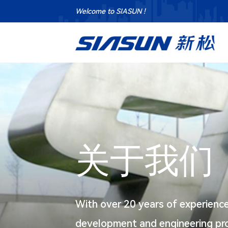
Welcome to SIASUN !
关于我们
With over 20 years of experience
development and engineering proj