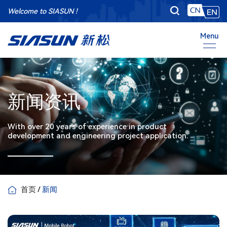
Welcome to SIASUN !
Menu
新闻资讯
With over 20 years of experience in product
development and engineering project application.
首页
/
新闻