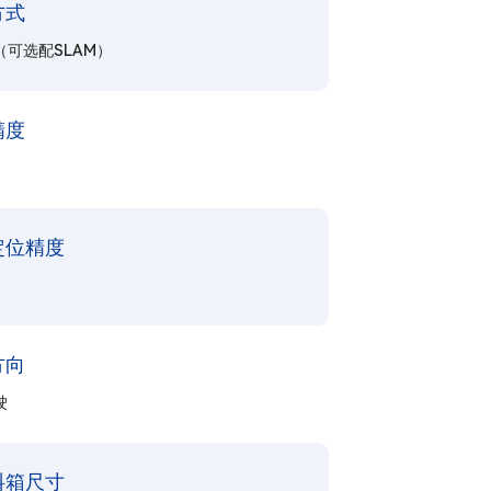
方式
（可选配SLAM）
精度
定位精度
方向
驶
料箱尺寸