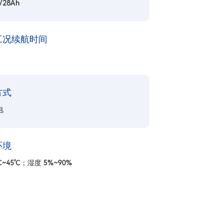
/28Ah
工况续航时间
方式
电
环境
℃~45℃；湿度 5%~90%