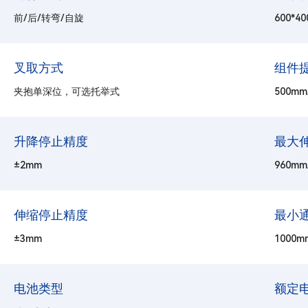
前/后/转弯/自旋
600*4
叉取方式
组件
夹抱单深位，可选托举式
500mm
升降停止精度
最大
±2mm
960mm
伸缩停止精度
最小
±3mm
1000m
电池类型
额定