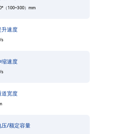
00*（100~300）mm
提升速度
/s
伸缩速度
/s
通道宽度
m
电压/额定容量