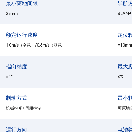
最小离地间隙
导航
25mm
SLAM
额定运行速度
定位
1.0m/s（空载）/0.8m/s（满载）
±10mm
指向精度
最大
±1°
3%
制动方式
最小
机械抱闸+伺服控制
可原地
运行方向
电池