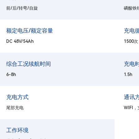
前/后/转弯/自旋
磷酸铁
额定电压/额定容量
充电
DC 48V/54Ah
1500次
综合工况续航时间
充电
6-8h
1.5h
充电方式
通讯
尾部充电
WIFI，支
工作环境