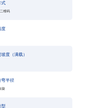
方式
+二维码
精度
爬坡度（满载）
转弯半径
自旋
类型